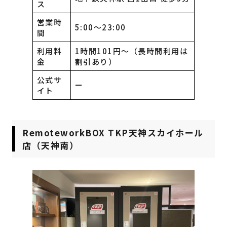
ス
営業時
5:00〜23:00
間
利用料
1時間101円〜（長時間利用は
金
割引あり）
公式サ
ー
イト
RemoteworkBOX TKP天神スカイホール
店（天神南）