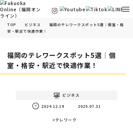
TOP
ビジネス
福岡のテレワークスポット5選｜個室・格
安・駅近で快適作業！
福岡の
グルメ
情報
福岡のテレワークスポット5選｜個
福岡の
観光・お出かけ
情報
室・格安・駅近で快適作業！
福岡の
イベント
情報
福岡の
ビューティー
情報
ビジネス
2024.12.19
2025.07.31
福岡の
フィットネス
情報
テレワーク
福岡の
暮らし
情報