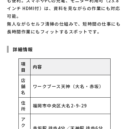
も便利。スマホやPCの充電、モニター利用可（23.8
インチ HDMI付）は、資料を見ながらの作業にも対応
可能。
無人ながらセルフ清掃の仕組みで、短時間の仕事にも
長時間作業にもフィットするスポットです。
詳細情報
項
内容
目
店
舗
ワークブース天神（大名・赤坂）
名
住
福岡市中央区大名2-9-29
所
ア
ク
赤坂駅 徒歩4分／天神駅 徒歩6分