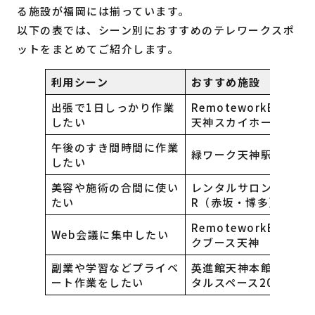
る施設が福岡には揃っています。
以下の表では、シーン別におすすめのテレワークスポ
ットをまとめてご紹介します。
利用シーン
おすすめ施設
出張で1日しっかり作業
RemoteworkBOX TK
したい
天神スカイホール店
午後のすき間時間に作業
緑ワーク天神駅前
したい
美容や施術の合間に使い
レンタルサロン AndST
たい
R（赤坂・博多）
RemoteworkBOX ワ
Web会議に集中したい
クブース天神
副業や学習などプライベ
英進館天神本館3号館レ
ート作業をしたい
タルスペース202