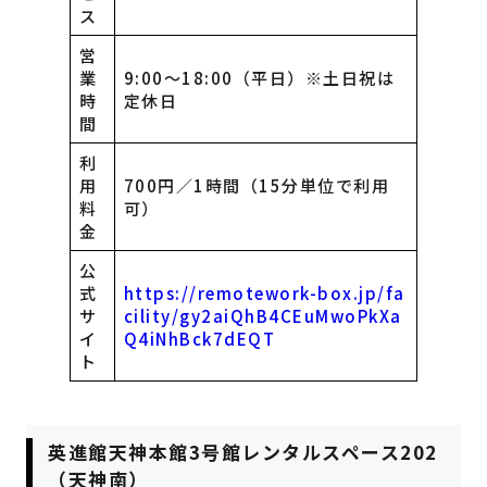
ス
営
業
9:00〜18:00（平日）※土日祝は
時
定休日
間
利
用
700円／1時間（15分単位で利用
料
可）
金
公
式
https://remotework-box.jp/fa
サ
cility/gy2aiQhB4CEuMwoPkXa
イ
Q4iNhBck7dEQT
ト
英進館天神本館3号館レンタルスペース202
（天神南）