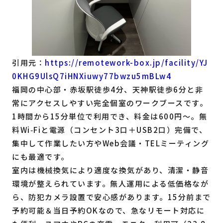
引用元：
https://remotework-box.jp/facility/YJ
0KHG9UlsQ7iHNXiuwy77bwzu5mBLw4
福岡の中心部・赤坂駅徒歩4分、天神駅徒歩6分と非
常にアクセスしやすい完全個室のワークブースです。
1時間から15分単位で利用でき、料金は600円〜。無
料Wi‑Fiと電源（コンセント3口＋USB2口）完備で、
集中して作業したい方やWeb会議・TELミーティング
にも最適です。
室内は機械換気により適度な換気があり、清潔・静音
環境が整えられています。無人運用による低価格なが
ら、防犯カメラ設置で安心感があります。15分前まで
予約可能＆当日予約OKなので、急なリモート対応に