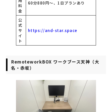
用
60分880円〜、1日プランあり
料
金
公
式
サ
https://and-star.space
イ
ト
RemoteworkBOX ワークブース天神（大
名・赤坂）