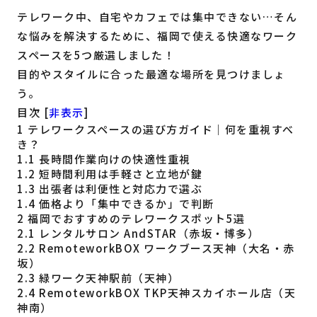
テレワーク中、自宅やカフェでは集中できない…そん
福岡の
教育・子育て
情報
な悩みを解決するために、福岡で使える快適なワーク
スペースを5つ厳選しました！
福岡の
ビジネス
情報
目的やスタイルに合った最適な場所を見つけましょ
う。
目次
[
非表示
]
1
テレワークスペースの選び方ガイド｜何を重視すべ
き？
1.1
長時間作業向けの快適性重視
1.2
短時間利用は手軽さと立地が鍵
1.3
出張者は利便性と対応力で選ぶ
1.4
価格より「集中できるか」で判断
2
福岡でおすすめのテレワークスポット5選
2.1
レンタルサロン AndSTAR（赤坂・博多）
2.2
RemoteworkBOX ワークブース天神（大名・赤
坂）
2.3
緑ワーク天神駅前（天神）
2.4
RemoteworkBOX TKP天神スカイホール店（天
神南）