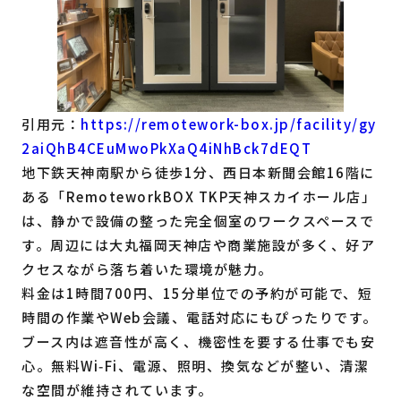
引用元：
https://remotework-box.jp/facility/gy
2aiQhB4CEuMwoPkXaQ4iNhBck7dEQT
地下鉄天神南駅から徒歩1分、西日本新聞会館16階に
ある「RemoteworkBOX TKP天神スカイホール店」
は、静かで設備の整った完全個室のワークスペースで
す。周辺には大丸福岡天神店や商業施設が多く、好ア
クセスながら落ち着いた環境が魅力。
料金は1時間700円、15分単位での予約が可能で、短
時間の作業やWeb会議、電話対応にもぴったりです。
ブース内は遮音性が高く、機密性を要する仕事でも安
心。無料Wi‑Fi、電源、照明、換気などが整い、清潔
な空間が維持されています。