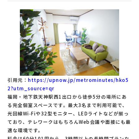
引用元：
https://upnow.jp/metrominutes/hko5
2?utm_source=qr
福岡・地下鉄天神駅西1出口から徒歩5分の場所にあ
る完全個室スペースです。最大3名まで利用可能で、
光回線Wi‑Fiや32型モニター、LEDライトなどが揃っ
ており、テレワークはもちろんWeb会議や面接にも最
適な環境です。
料金は60分101円から、3時間以上の長時間プランな