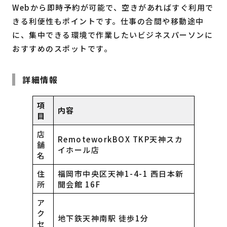
Webから即時予約が可能で、空きがあればすぐ利用で
きる利便性もポイントです。仕事の合間や移動途中
に、集中できる環境で作業したいビジネスパーソンに
おすすめのスポットです。
詳細情報
項
内容
目
店
RemoteworkBOX TKP天神スカ
舗
イホール店
名
住
福岡市中央区天神1-4-1 西日本新
所
聞会館 16F
ア
ク
地下鉄天神南駅 徒歩1分
セ