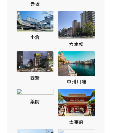
赤坂
小倉
六本松
西新
中州川端
薬院
太宰府