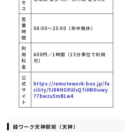
セ
ス
営
業
08:00〜23:00（年中無休）
時
間
利
用
600円／1時間（15分単位で利用
料
可）
金
公
式
https://remotework-box.jp/fa
サ
cility/YJ0KHG9UlsQ7iHNXiuwy
イ
77bwzu5mBLw4
ト
緑ワーク天神駅前（天神）