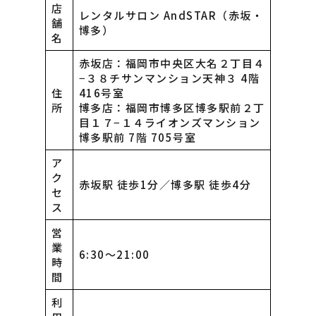
店
レンタルサロン AndSTAR（赤坂・
舗
博多）
名
赤坂店：福岡市中央区大名２丁目４
−３８チサンマンション天神３ 4階
住
416号室
所
博多店：福岡市博多区博多駅前２丁
目１７−１４ライオンズマンション
博多駅前 7階 705号室
ア
ク
赤坂駅 徒歩1分／博多駅 徒歩4分
セ
ス
営
業
6:30〜21:00
時
間
利