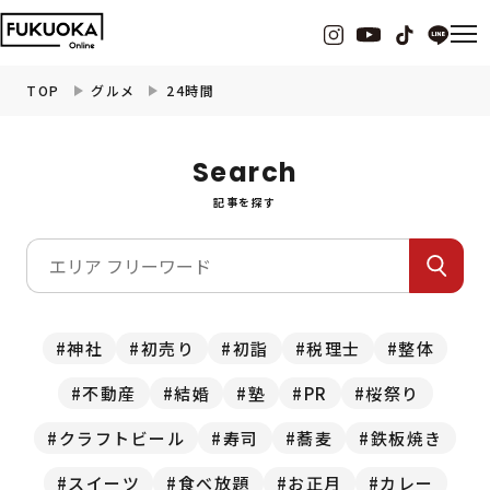
TOP
グルメ
24時間
福岡の
グルメ
情報
Search
記事を探す
福岡の
観光・お出かけ
情報
福岡の
イベント
情報
福岡の
ビューティー
情報
神社
初売り
初詣
税理士
整体
不動産
結婚
塾
PR
桜祭り
福岡の
フィットネス
情報
クラフトビール
寿司
蕎麦
鉄板焼き
福岡の
暮らし
情報
スイーツ
食べ放題
お正月
カレー