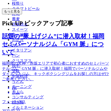
桜祭り
クラフトビール
もっと見る
寿司
蕎麦
Pick UP
ピックアップ記事
鉄板焼き
スイーツ
食べ放題
話題の”脈上げジム”に潜入取材！福岡
お正月
セミパーソナルジム「GYM 脈」につ
カレー
イタリアン
いて
パン
クリスマス
福岡県の天神・赤坂エリアで初心者におすすめのセミパーソ
脱毛
ナルジム「GYM 脈」に潜入取材！福岡でパーソナルジムや
受験
ダイエットジム、キックボクシングジムをお探しの方はぜひ
中華料理
ご参考ください。
うどん
モーニング
PR
天ぷら
ジム
コンサルティング
フィットネス
焼き鳥
イルミネーション
2025.05.23