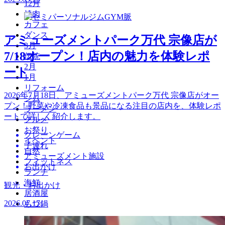
12月
焼肉
カフェ
ダンス
アミューズメントパーク万代 宗像店が
3月
7/18オープン！店内の魅力を体験レポ
伝統
2月
ート
1月
リフォーム
2026年7月18日、アミューズメントパーク万代 宗像店がオー
ジム
プン！野菜や冷凍食品も景品になる注目の店内を、体験レポ
ラーメン
ートで詳しく紹介します。
グルメ
お祭り
クレーンゲーム
イベント
子連れ
自然
アミューズメント施設
フィットネス
お出かけ
ランチ
海鮮
観光・お出かけ
居酒屋
2026.07.17
もつ鍋