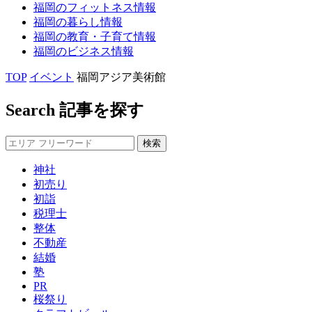
福岡の
フィットネス
情報
福岡の
暮らし
情報
福岡の
教育・子育て
情報
福岡の
ビジネス
情報
TOP
イベント
福岡アジア美術館
Search
記事を探す
神社
初売り
初詣
税理士
整体
不動産
結婚
塾
PR
桜祭り