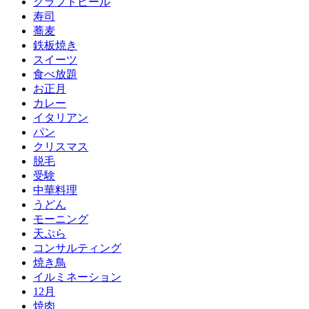
クラフトビール
寿司
蕎麦
鉄板焼き
スイーツ
食べ放題
お正月
カレー
イタリアン
パン
クリスマス
脱毛
受験
中華料理
うどん
モーニング
天ぷら
コンサルティング
焼き鳥
イルミネーション
12月
焼肉