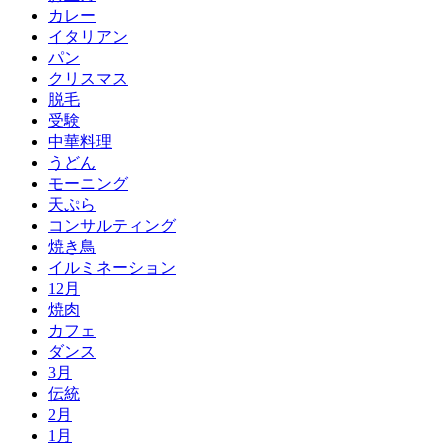
カレー
イタリアン
パン
クリスマス
脱毛
受験
中華料理
うどん
モーニング
天ぷら
コンサルティング
焼き鳥
イルミネーション
12月
焼肉
カフェ
ダンス
3月
伝統
2月
1月