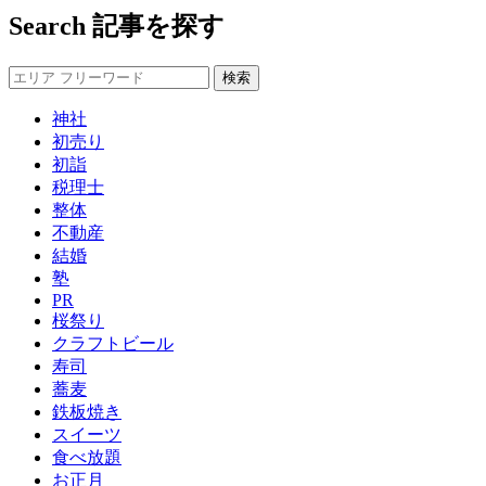
Search
記事を探す
神社
初売り
初詣
税理士
整体
不動産
結婚
塾
PR
桜祭り
クラフトビール
寿司
蕎麦
鉄板焼き
スイーツ
食べ放題
お正月