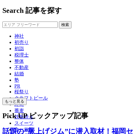
Search
記事を探す
神社
初売り
初詣
税理士
整体
不動産
結婚
塾
PR
桜祭り
クラフトビール
もっと見る
寿司
蕎麦
Pick UP
ピックアップ記事
鉄板焼き
スイーツ
食べ放題
話題の”脈上げジム”に潜入取材！福岡セ