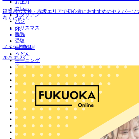
お正月
カレー
福岡県の天神・赤坂エリアで初心者におすすめのセミパーソ
イタリアン
考ください。
パン
クリスマス
PR
脱毛
ジム
受験
フィットネス
中華料理
うどん
2025.05.23
モーニング
天ぷら
コンサルティング
焼き鳥
イルミネーション
12月
焼肉
カフェ
ダンス
3月
伝統
2月
1月