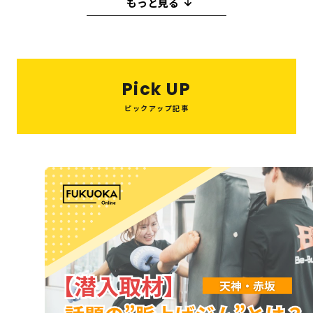
もっと見る
福岡の
教育・子育て
情報
イタリアン
パン
クリスマス
脱毛
受験
中華料理
うどん
モーニング
福岡の
ビジネス
情報
天ぷら
コンサルティング
焼き鳥
Pick UP
イルミネーション
ピックアップ記事
12月
焼肉
カフェ
ダンス
3月
伝統
2月
1月
リフォーム
ジム
ラーメン
グルメ
お祭り
イベント
自然
フィットネス
ランチ
海鮮
居酒屋
もつ鍋