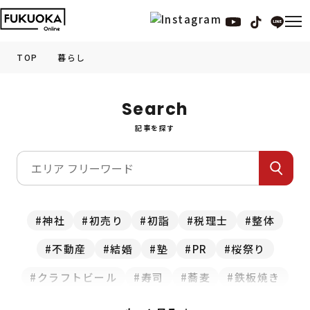
TOP
暮らし
福岡の
グルメ
情報
Search
記事を探す
福岡の
観光・お出かけ
情報
福岡の
イベント
情報
福岡の
ビューティー
情報
神社
初売り
初詣
税理士
整体
不動産
結婚
塾
PR
桜祭り
福岡の
フィットネス
情報
クラフトビール
寿司
蕎麦
鉄板焼き
福岡の
暮らし
情報
スイーツ
食べ放題
お正月
カレー