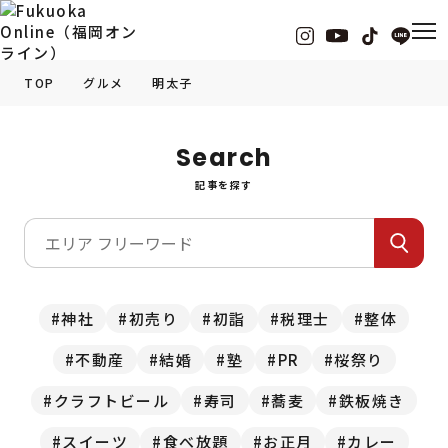
TOP
グルメ
明太子
福岡の
グルメ
情報
Search
記事を探す
福岡の
観光・お出かけ
情報
福岡の
イベント
情報
福岡の
ビューティー
情報
神社
初売り
初詣
税理士
整体
不動産
結婚
塾
PR
桜祭り
福岡の
フィットネス
情報
クラフトビール
寿司
蕎麦
鉄板焼き
福岡の
暮らし
情報
スイーツ
食べ放題
お正月
カレー