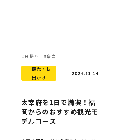
提案。福岡で人気の糸島観光を満喫
したい方は必見です！
日帰り
糸島
観光・お
2024.11.14
出かけ
太宰府を1日で満喫！福
岡からのおすすめ観光モ
デルコース