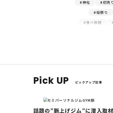
神社
初売
桜祭り
食べ放題
受験
焼き鳥
伝統
2月
イベント
Pick UP
ピックアップ記事
話題の”脈上げジム”に潜入取