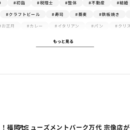
り
初詣
税理士
整体
不動産
結婚
クラフトビール
寿司
蕎麦
鉄板焼き
お正月
カレー
イタリアン
パン
クリ
中華料理
うどん
モーニング
天ぷら
コ
もっと見る
イルミネーション
12月
焼肉
カフェ
1月
リフォーム
ジム
ラーメン
自然
フィットネス
ランチ
海鮮
居酒
材！福岡セ
アミューズメントパーク万代 宗像店が