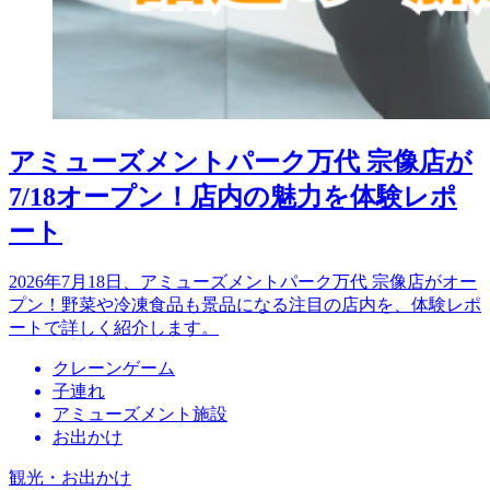
アミューズメントパーク万代 宗像店が
7/18オープン！店内の魅力を体験レポ
ート
2026年7月18日、アミューズメントパーク万代 宗像店がオー
プン！野菜や冷凍食品も景品になる注目の店内を、体験レポ
ートで詳しく紹介します。
クレーンゲーム
子連れ
アミューズメント施設
お出かけ
観光・お出かけ