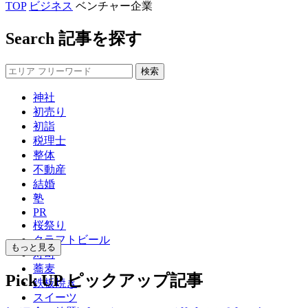
TOP
ビジネス
ベンチャー企業
Search
記事を探す
神社
初売り
初詣
税理士
整体
不動産
結婚
塾
PR
桜祭り
クラフトビール
もっと見る
寿司
蕎麦
Pick UP
ピックアップ記事
鉄板焼き
スイーツ