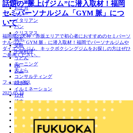
食べ放題
話題の”脈上げジム”に潜入取材！福岡
お正月
セミパーソナルジム「GYM 脈」につ
カレー
イタリアン
いて
パン
クリスマス
福岡県の天神・赤坂エリアで初心者におすすめのセミパーソ
脱毛
ナルジム「GYM 脈」に潜入取材！福岡でパーソナルジムや
受験
ダイエットジム、キックボクシングジムをお探しの方はぜひ
中華料理
ご参考ください。
うどん
モーニング
PR
天ぷら
ジム
コンサルティング
フィットネス
焼き鳥
イルミネーション
2025.05.23
12月
焼肉
カフェ
ダンス
3月
伝統
2月