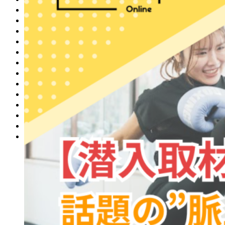
1月
リフォーム
ジム
ラーメン
グルメ
お祭り
イベント
自然
フィットネス
ランチ
海鮮
居酒屋
もつ鍋