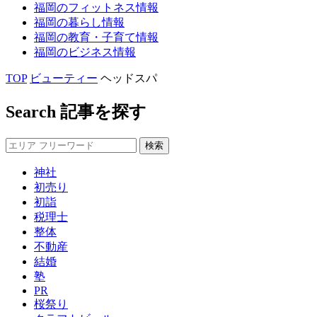
福岡の
フィットネス
情報
福岡の
暮らし
情報
福岡の
教育・子育て
情報
福岡の
ビジネス
情報
TOP
ビューティー
ヘッドスパ
Search
記事を探す
神社
初売り
初詣
税理士
整体
不動産
結婚
塾
PR
桜祭り