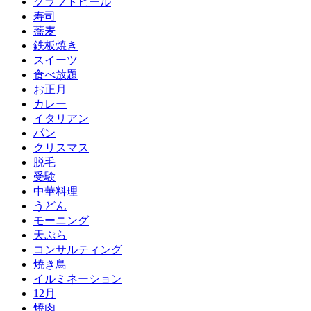
クラフトビール
寿司
蕎麦
鉄板焼き
スイーツ
食べ放題
お正月
カレー
イタリアン
パン
クリスマス
脱毛
受験
中華料理
うどん
モーニング
天ぷら
コンサルティング
焼き鳥
イルミネーション
12月
焼肉