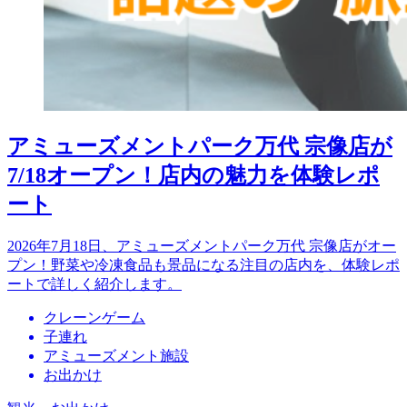
アミューズメントパーク万代 宗像店が
7/18オープン！店内の魅力を体験レポ
ート
2026年7月18日、アミューズメントパーク万代 宗像店がオー
プン！野菜や冷凍食品も景品になる注目の店内を、体験レポ
ートで詳しく紹介します。
クレーンゲーム
子連れ
アミューズメント施設
お出かけ