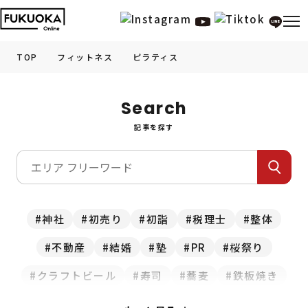
TOP
フィットネス
ピラティス
福岡の
グルメ
情報
Search
記事を探す
福岡の
観光・お出かけ
情報
福岡の
イベント
情報
福岡の
ビューティー
情報
神社
初売り
初詣
税理士
整体
不動産
結婚
塾
PR
桜祭り
福岡の
フィットネス
情報
クラフトビール
寿司
蕎麦
鉄板焼き
福岡の
暮らし
情報
スイーツ
食べ放題
お正月
カレー