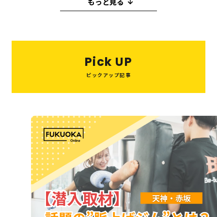
もっと見る
福岡の
教育・子育て
情報
イタリアン
パン
クリスマス
脱毛
受験
中華料理
うどん
モーニング
福岡の
ビジネス
情報
天ぷら
コンサルティング
焼き鳥
Pick UP
イルミネーション
ピックアップ記事
12月
焼肉
カフェ
ダンス
3月
伝統
2月
1月
リフォーム
ジム
ラーメン
グルメ
お祭り
イベント
自然
フィットネス
ランチ
海鮮
居酒屋
もつ鍋