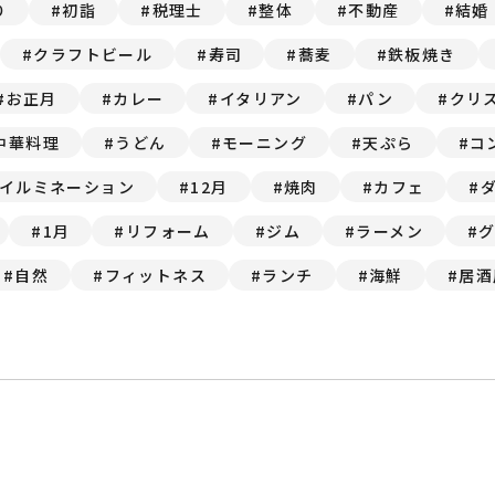
り
初詣
税理士
整体
不動産
結婚
クラフトビール
寿司
蕎麦
鉄板焼き
お正月
カレー
イタリアン
パン
クリ
中華料理
うどん
モーニング
天ぷら
コ
イルミネーション
12月
焼肉
カフェ
1月
リフォーム
ジム
ラーメン
自然
フィットネス
ランチ
海鮮
居酒