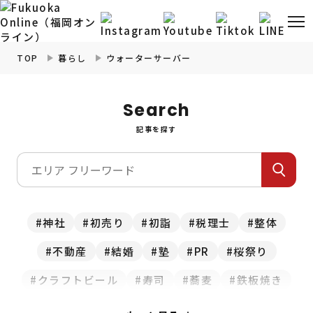
TOP
暮らし
ウォーターサーバー
福岡の
グルメ
情報
Search
記事を探す
福岡の
観光・お出かけ
情報
福岡の
イベント
情報
福岡の
ビューティー
情報
神社
初売り
初詣
税理士
整体
不動産
結婚
塾
PR
桜祭り
福岡の
フィットネス
情報
クラフトビール
寿司
蕎麦
鉄板焼き
福岡の
暮らし
情報
スイーツ
食べ放題
お正月
カレー