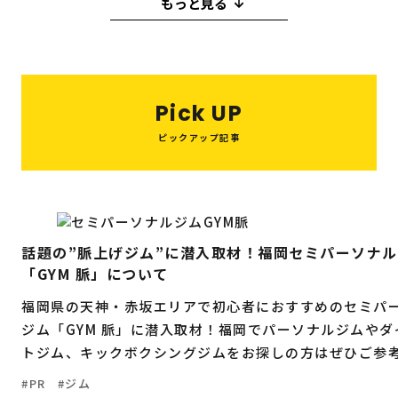
もっと見る
福岡の
教育・子育て
情報
イタリアン
パン
クリスマス
脱毛
受験
中華料理
うどん
モーニング
福岡の
ビジネス
情報
天ぷら
コンサルティング
焼き鳥
Pick UP
イルミネーション
ピックアップ記事
12月
焼肉
カフェ
ダンス
3月
伝統
2月
1月
リフォーム
ジム
ラーメン
グルメ
お祭り
イベント
自然
フィットネス
話題の”脈上げジム”に潜入取材！福岡セミパーソナ
「GYM 脈」について
ランチ
海鮮
居酒屋
もつ鍋
福岡県の天神・赤坂エリアで初心者におすすめのセミパ
ジム「GYM 脈」に潜入取材！福岡でパーソナルジムやダ
トジム、キックボクシングジムをお探しの方はぜひご参
い。
PR
ジム