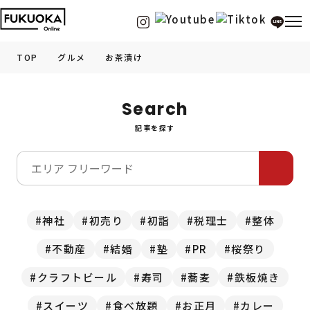
TOP
グルメ
お茶漬け
福岡の
グルメ
情報
Search
記事を探す
福岡の
観光・お出かけ
情報
福岡の
イベント
情報
福岡の
ビューティー
情報
神社
初売り
初詣
税理士
整体
不動産
結婚
塾
PR
桜祭り
福岡の
フィットネス
情報
クラフトビール
寿司
蕎麦
鉄板焼き
福岡の
暮らし
情報
スイーツ
食べ放題
お正月
カレー