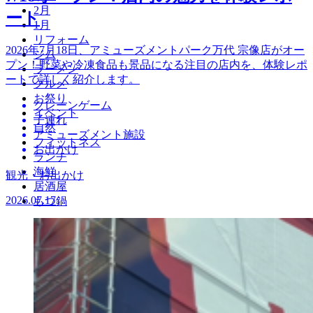
2月
ート
1月
リフォーム
2026年7月18日、アミューズメントパーク万代 宗像店がオー
ジム
プン！野菜や冷凍食品も景品になる注目の店内を、体験レポ
ラーメン
ートで詳しく紹介します。
グルメ
お祭り
クレーンゲーム
イベント
子連れ
自然
アミューズメント施設
フィットネス
お出かけ
ランチ
海鮮
観光・お出かけ
居酒屋
2026.07.17
もつ鍋