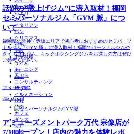
スイーツ
食べ放題
話題の”脈上げジム”に潜入取材！福岡
お正月
セミパーソナルジム「GYM 脈」につ
カレー
イタリアン
いて
パン
クリスマス
福岡県の天神・赤坂エリアで初心者におすすめのセミパーソ
脱毛
ナルジム「GYM 脈」に潜入取材！福岡でパーソナルジムや
受験
ダイエットジム、キックボクシングジムをお探しの方はぜひ
中華料理
ご参考ください。
うどん
モーニング
PR
天ぷら
ジム
コンサルティング
フィットネス
焼き鳥
イルミネーション
2025.05.23
12月
焼肉
カフェ
ダンス
アミューズメントパーク万代 宗像店が
3月
7/18オープン！店内の魅力を体験レポ
伝統