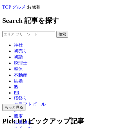
TOP
グルメ
お歳暮
Search
記事を探す
神社
初売り
初詣
税理士
整体
不動産
結婚
塾
PR
桜祭り
クラフトビール
もっと見る
寿司
蕎麦
Pick UP
ピックアップ記事
鉄板焼き