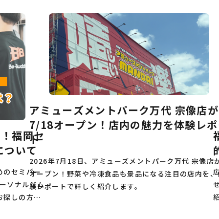
アミューズメントパーク万代 宗像店が
7/18オープン！店内の魅力を体験レポ
材！福岡セ
ト
について
2026年7月18日、アミューズメントパーク万代 宗像店
めのセミパー
オープン！野菜や冷凍食品も景品になる注目の店内を、
パーソナルジム
験レポートで詳しく紹介します。
お探しの方は