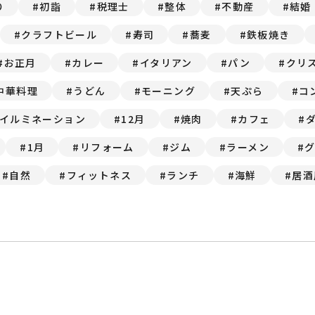
り
初詣
税理士
整体
不動産
結婚
クラフトビール
寿司
蕎麦
鉄板焼き
お正月
カレー
イタリアン
パン
クリ
中華料理
うどん
モーニング
天ぷら
コ
イルミネーション
12月
焼肉
カフェ
1月
リフォーム
ジム
ラーメン
自然
フィットネス
ランチ
海鮮
居酒