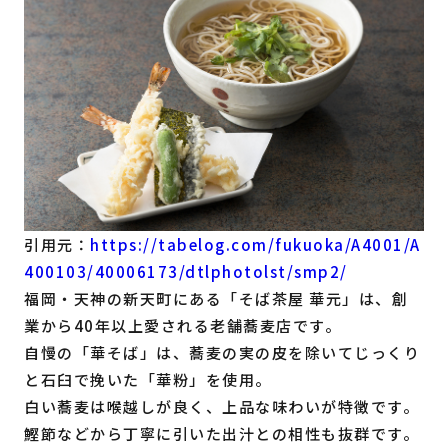
引用元：
https://tabelog.com/fukuoka/A4001/A
400103/40006173/dtlphotolst/smp2/
福岡・天神の新天町にある「そば茶屋 華元」は、創
業から40年以上愛される老舗蕎麦店です。
自慢の「華そば」は、蕎麦の実の皮を除いてじっくり
と石臼で挽いた「華粉」を使用。
白い蕎麦は喉越しが良く、上品な味わいが特徴です。
鰹節などから丁寧に引いた出汁との相性も抜群です。