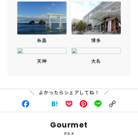
博多
糸島
天神
大名
よかったらシェアしてね！
Facebook
X
Hatena
Pocket
Pinterest
Line
Copy
Gourmet
Link
グルメ