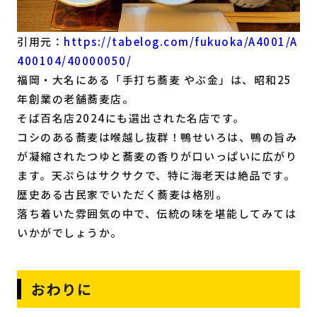
引用元：
https://tabelog.com/fukuoka/A4001/A
400104/40000050/
福岡・大名にある「手打ち蕎麦 やぶ金」は、昭和25
年創業の老舗蕎麦店。
そば百名店2024にも選出された名店です。
コシのある蕎麦は喉越し抜群！鴨せいろは、鴨の旨み
が凝縮されたつゆと蕎麦の香りが口いっぱいに広がり
ます。天ぷらはサクサクで、特に海老天は絶品です。
歴史ある古民家でいただく蕎麦は格別。
落ち着いた雰囲気の中で、伝統の味を堪能してみては
いかがでしょうか。
おわりに