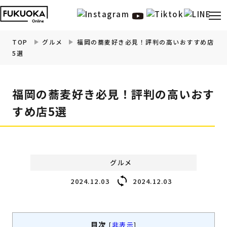
TOP
グルメ
福岡の蕎麦好き必見！評判の高いおすすめ店
5選
福岡の
グルメ
情報
福岡の蕎麦好き必見！評判の高いおす
福岡の
観光・お出かけ
情報
すめ店5選
福岡の
イベント
情報
福岡の
ビューティー
情報
グルメ
2024.12.03
2024.12.03
福岡の
フィットネス
情報
福岡の
暮らし
情報
目次
[
非表示
]