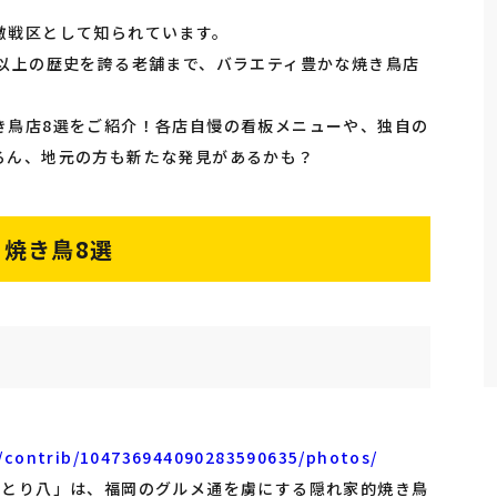
激戦区として知られています。
年以上の歴史を誇る老舗まで、バラエティ豊かな焼き鳥店
き鳥店8選をご紹介！各店自慢の看板メニューや、独自の
ろん、地元の方も新たな発見があるかも？
焼き鳥8選
/contrib/104736944090283590635/photos/
きとり八」は、福岡のグルメ通を虜にする隠れ家的焼き鳥