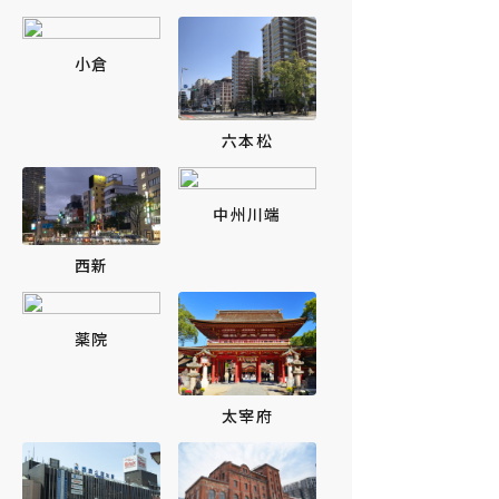
小倉
六本松
中州川端
西新
薬院
太宰府