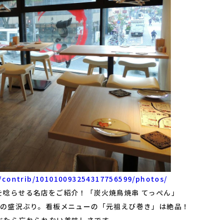
/contrib/101010093254317756599/photos/
を唸らせる名店をご紹介！「炭火焼鳥焼串 てっぺん」
須の盛況ぶり。看板メニューの「元祖えび巻き」は絶品！
べたら忘れられない美味しさです。