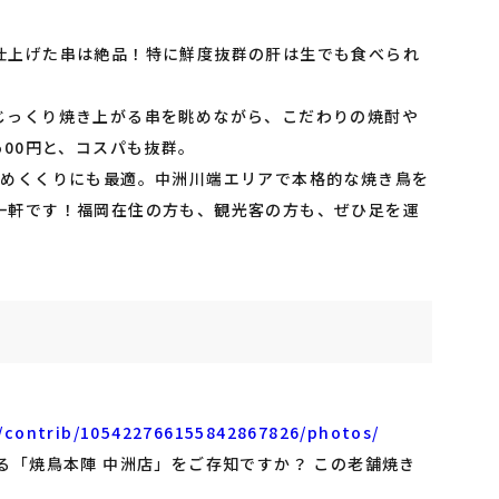
仕上げた串は絶品！特に鮮度抜群の肝は生でも食べられ
じっくり焼き上がる串を眺めながら、こだわりの焼酎や
500円と、コスパも抜群。
締めくくりにも最適。中洲川端エリアで本格的な焼き鳥を
一軒です！福岡在住の方も、観光客の方も、ぜひ足を運
/contrib/105422766155842867826/photos/
る「焼鳥本陣 中洲店」をご存知ですか？ この老舗焼き
！