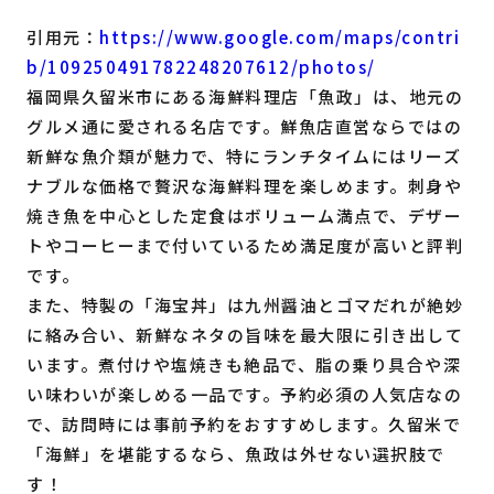
引用元：
https://www.google.com/maps/contri
b/109250491782248207612/photos/
福岡県久留米市にある海鮮料理店「魚政」は、地元の
グルメ通に愛される名店です。鮮魚店直営ならではの
新鮮な魚介類が魅力で、特にランチタイムにはリーズ
ナブルな価格で贅沢な海鮮料理を楽しめます。刺身や
焼き魚を中心とした定食はボリューム満点で、デザー
トやコーヒーまで付いているため満足度が高いと評判
です。
また、特製の「海宝丼」は九州醤油とゴマだれが絶妙
に絡み合い、新鮮なネタの旨味を最大限に引き出して
います。煮付けや塩焼きも絶品で、脂の乗り具合や深
い味わいが楽しめる一品です。予約必須の人気店なの
で、訪問時には事前予約をおすすめします。久留米で
「海鮮」を堪能するなら、魚政は外せない選択肢で
す！