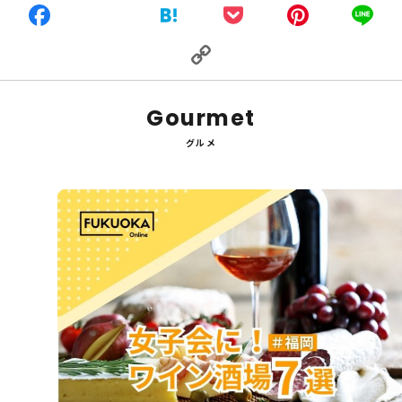
Facebook
X
Hatena
Pocket
Pinte
L
Copy
Link
Gourmet
グルメ