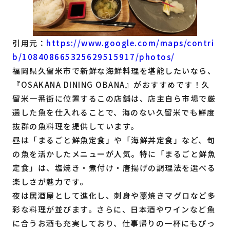
引用元：
https://www.google.com/maps/contri
b/108408665325629515917/photos/
福岡県久留米市で新鮮な海鮮料理を堪能したいなら、
『OSAKANA DINING OBANA』がおすすめです！久
留米一番街に位置するこの店舗は、店主自ら市場で厳
選した魚を仕入れることで、海のない久留米でも鮮度
抜群の魚料理を提供しています。
昼は「まるごと鮮魚定食」や「海鮮丼定食」など、旬
の魚を活かしたメニューが人気。特に「まるごと鮮魚
定食」は、塩焼き・煮付け・唐揚げの調理法を選べる
楽しさが魅力です。
夜は居酒屋として進化し、刺身や藁焼きマグロなど多
彩な料理が並びます。さらに、日本酒やワインなど魚
に合うお酒も充実しており、仕事帰りの一杯にもぴっ