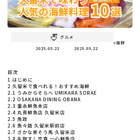
福岡の
教育・子育て
情報
福岡の
ビジネス
情報
グルメ
海鮮
2025.05.22
2025.05.22
目次
1
はじめに
2
久留米で食べれる！おすすめ海鮮
2.1
うみからそらへ UMIKARA SORAE
2.2
OSAKANA DINING OBANA
2.3
重永鮮魚本店
2.4
丸秀鮮魚店 久留米店
2.5
魚政
2.6
魚々路 久留米駅前店
2.7
さかな家そう馬 久留米店
2.8
名物すし定食 一心鮮魚店