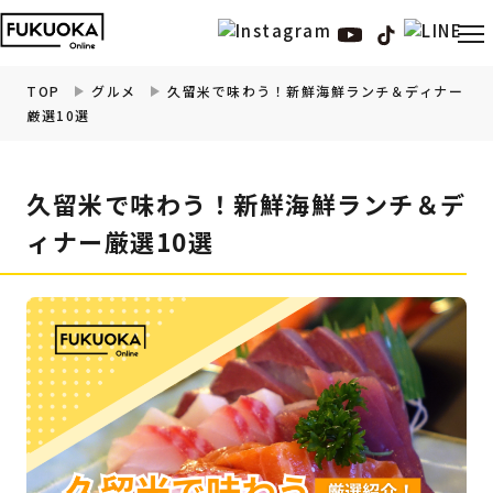
TOP
グルメ
久留米で味わう！新鮮海鮮ランチ＆ディナー
厳選10選
福岡の
グルメ
情報
久留米で味わう！新鮮海鮮ランチ＆デ
福岡の
観光・お出かけ
情報
ィナー厳選10選
福岡の
イベント
情報
福岡の
ビューティー
情報
福岡の
フィットネス
情報
福岡の
暮らし
情報