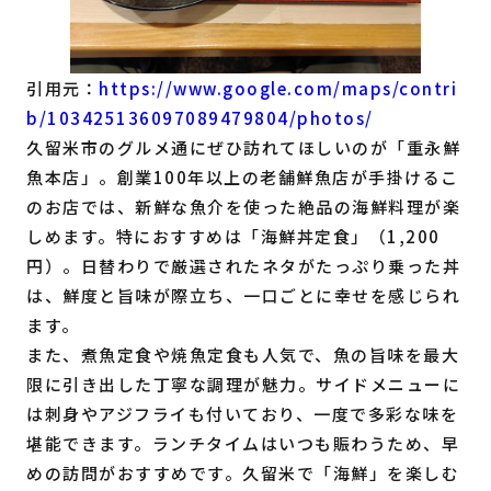
引用元：
https://www.google.com/maps/contri
b/103425136097089479804/photos/
久留米市のグルメ通にぜひ訪れてほしいのが「重永鮮
魚本店」。創業100年以上の老舗鮮魚店が手掛けるこ
のお店では、新鮮な魚介を使った絶品の海鮮料理が楽
しめます。特におすすめは「海鮮丼定食」（1,200
円）。日替わりで厳選されたネタがたっぷり乗った丼
は、鮮度と旨味が際立ち、一口ごとに幸せを感じられ
ます。
また、煮魚定食や焼魚定食も人気で、魚の旨味を最大
限に引き出した丁寧な調理が魅力。サイドメニューに
は刺身やアジフライも付いており、一度で多彩な味を
堪能できます。ランチタイムはいつも賑わうため、早
めの訪問がおすすめです。久留米で「海鮮」を楽しむ