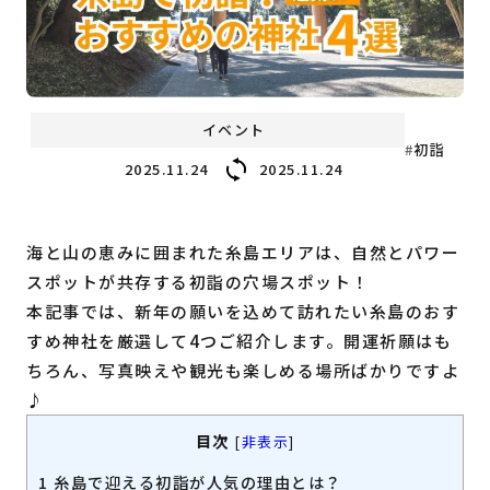
福岡の
教育・子育て
情報
福岡の
ビジネス
情報
イベント
初詣
2025.11.24
2025.11.24
海と山の恵みに囲まれた糸島エリアは、自然とパワー
スポットが共存する初詣の穴場スポット！
本記事では、新年の願いを込めて訪れたい糸島のおす
すめ神社を厳選して4つご紹介します。開運祈願はも
ちろん、写真映えや観光も楽しめる場所ばかりですよ
♪
目次
[
非表示
]
1
糸島で迎える初詣が人気の理由とは？