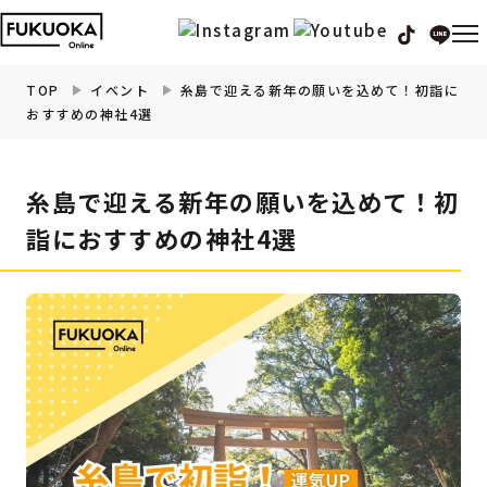
TOP
イベント
糸島で迎える新年の願いを込めて！初詣に
おすすめの神社4選
福岡の
グルメ
情報
糸島で迎える新年の願いを込めて！初
福岡の
観光・お出かけ
情報
詣におすすめの神社4選
福岡の
イベント
情報
福岡の
ビューティー
情報
福岡の
フィットネス
情報
福岡の
暮らし
情報