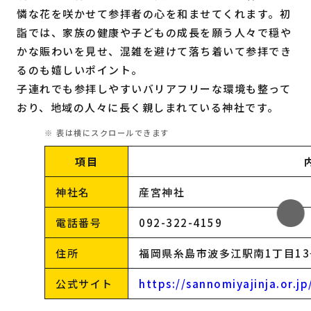
憐な花を咲かせて参拝者の心を和ませてくれます。初
詣では、家族の健康や子どもの成長を願う人々で穏や
かな賑わいを見せ、混雑を避けて落ち着いて参拝でき
るのも嬉しいポイント。
子連れでも参拝しやすいバリアフリーな環境も整って
おり、地域の人々に長く親しまれている神社です。
項目
神社名
産宮神社
電話番号
092-322-4159
住所
福岡県糸島市波多江駅南1丁目13
公式サイト
https://sannomiyajinja.or.jp