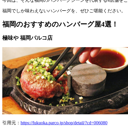
今回は、そんな福岡のハンバーグシーンを代表する4店舗を
福岡でしか味わえないハンバーグを、ぜひご堪能ください。
福岡のおすすめのハンバーグ屋4選！
極味や 福岡パルコ店
引用元：
https://fukuoka.parco.jp/shop/detail/?cd=006080