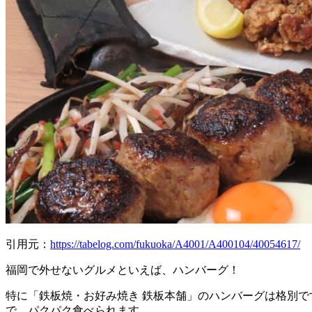
引用元：
https://tabelog.com/fukuoka/A4001/A400104/40054617/
福岡で外せないグルメといえば、ハンバーグ！
特に「鉄板焼・お好み焼き 鉄板本舗」のハンバーグは格別で
で、パクパク食べられます。