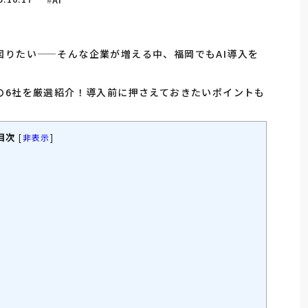
図りたい——そんな企業が増える中、福岡でもAI導入を
。
の6社を厳選紹介！導入前に押さえておきたいポイントも
目次
[
非表示
]