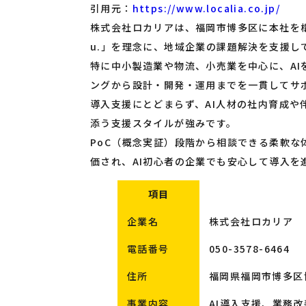
引用元：
https://www.localia.co.jp/
株式会社ロカリアは、福岡市博多区に本社を構えるAI
u.」を理念に、地域企業の課題解決を支援し
特に中小製造業や物流、小売業を中心に、AI
ングから設計・開発・運用までを一貫してサ
導入支援にとどまらず、AI人材の社内育成や
添う支援スタイルが強みです。
PoC（概念実証）段階から相談できる柔軟
価され、AI初心者の企業でも安心して導入を
項目
企業名
株式会社ロカリア
電話番号
050-3578-6464
住所
福岡県福岡市博多区博
事業内容
AI導入支援、業務