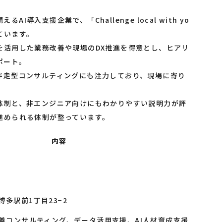
導入支援企業で、「Challenge local with yo
ています。
を活用した業務改善や現場のDX推進を得意とし、ヒアリ
ポート。
伴走型コンサルティングにも注力しており、現場に寄り
な体制と、非エンジニア向けにもわかりやすい説明力が評
進められる体制が整っています。
内容
多駅前1丁目23−2
改善コンサルティング、データ活用支援、AI人材育成支援