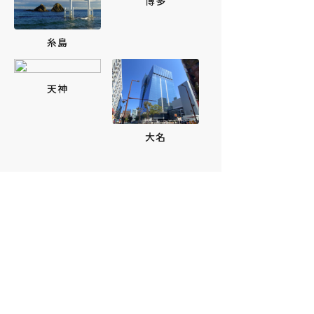
博多
糸島
天神
大名