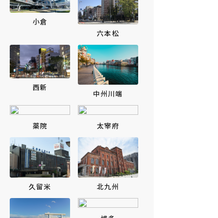
小倉
六本松
西新
中州川端
薬院
太宰府
北九州
久留米