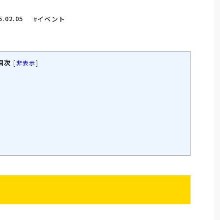
5.02.05
イベント
目次
[
非表示
]