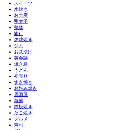
スイーツ
水炊き
お土産
明太子
整体
旅行
炉端焼き
ジム
お茶漬け
英会話
焼き鳥
うどん
初売り
すき焼き
お好み焼き
居酒屋
海鮮
鉄板焼き
たこ焼き
グルメ
寿司