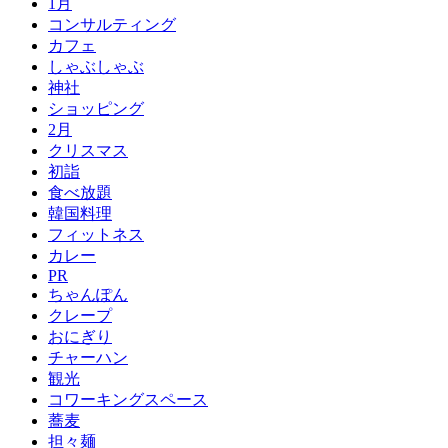
1月
コンサルティング
カフェ
しゃぶしゃぶ
神社
ショッピング
2月
クリスマス
初詣
食べ放題
韓国料理
フィットネス
カレー
PR
ちゃんぽん
クレープ
おにぎり
チャーハン
観光
コワーキングスペース
蕎麦
担々麺