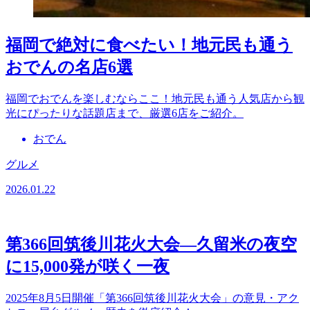
福岡で絶対に食べたい！地元民も通う
おでんの名店6選
福岡でおでんを楽しむならここ！地元民も通う人気店から観
光にぴったりな話題店まで、厳選6店をご紹介。
おでん
グルメ
2026.01.22
第366回筑後川花火大会―久留米の夜空
に15,000発が咲く一夜
2025年8月5日開催「第366回筑後川花火大会」の意見・アク